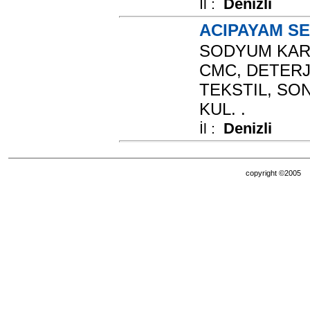
Denizli
İl :
ACIPAYAM SE
SODYUM KAR
CMC, DETERJ
TEKSTIL, SO
KUL. .
Denizli
İl :
copyright ©200