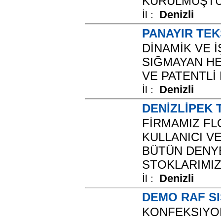
KURULMUŞTUR
Denizli
İl :
PANAYIR TEKS
DİNAMİK VE 
SIĞMAYAN HE
VE PATENTLİ 
Denizli
İl :
DENİZLİPEK 
FİRMAMIZ FL
KULLANICI VE
BÜTÜN DENYE
STOKLARIMI
Denizli
İl :
DEMO RAF S
KONFEKSIYON