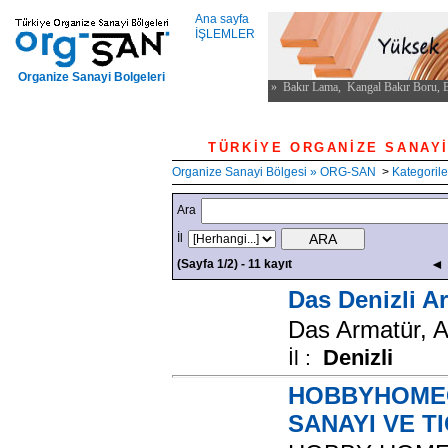
Ana sayfa
İŞLEMLER
Organize Sanayi Bolgeleri
TÜRKİYE ORGANİ
Organize Sanayi Bölgesi » ORG-SAN
>
Kategorile
Ara
İl
◄ 
(Sayfa 1/2) - 11 kayıt
Das Denizli Ar
Das Armatür, A
Denizli
İl :
HOBBYHOMEC
SANAYI VE TI