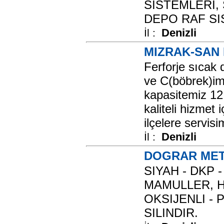
SISTEMLERI,
DEPO RAF SIS
Denizli
İl :
MIZRAK-SAN
Ferforje sıcak
ve C(böbrek)im
kapasitemiz 12
kaliteli hizmet 
ilçelere servisi
Denizli
İl :
DOGRAR META
SIYAH - DKP 
MAMULLER, H
OKSIJENLI -
SILINDIR.