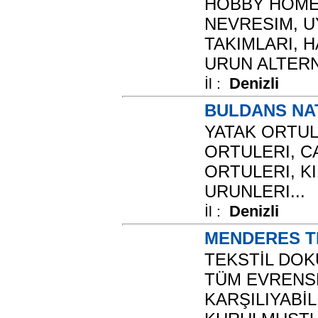
HOBBY HOME
NEVRESIM, U
TAKIMLARI, 
URUN ALTERN
Denizli
İl :
BULDANS NA
YATAK ORTUL
ORTULERI, C
ORTULERI, K
URUNLERI...
Denizli
İl :
MENDERES T
TEKSTİL DOK
TÜM EVRENS
KARŞILIYABİ