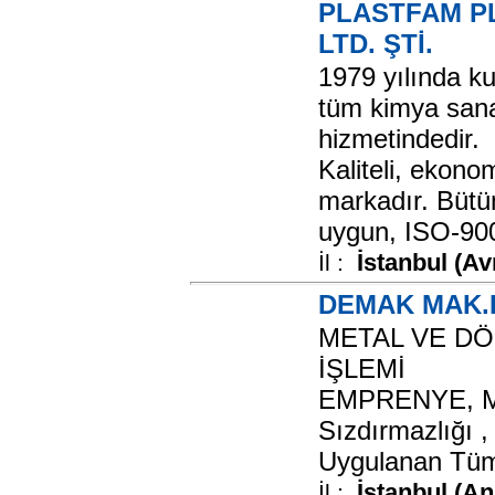
PLASTFAM PL
LTD. ŞTİ.
1979 yılında ku
tüm kimya sana
hizmetindedir.
Kaliteli, ekonom
markadır. Bütü
uygun, ISO-9001
İstanbul (Av
İl :
DEMAK MAK.E
METAL VE DÖ
İŞLEMİ
EMPRENYE, Mod
Sızdırmazlığı 
Uygulanan Tüm 
İstanbul (A
İl :