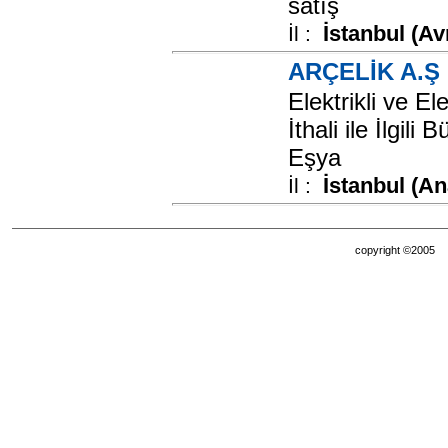
satış
İstanbul (Av
İl :
ARÇELİK A.Ş
Elektrikli ve El
İthali ile İlgil
Eşya
İstanbul (A
İl :
copyright ©200