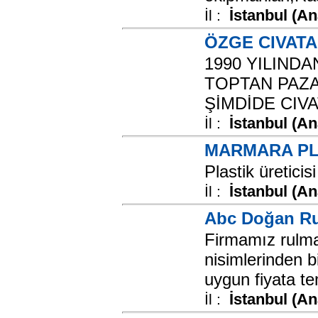
İstanbul (A
İl :
ÖZGE CIVATA
1990 YILINDA
TOPTAN PAZA
ŞİMDİDE CIVA
İstanbul (A
İl :
MARMARA PL
Plastik üreticisi
İstanbul (A
İl :
Abc Doğan Ru
Firmamız rulm
nisimlerinden bi
uygun fiyata tem
İstanbul (A
İl :