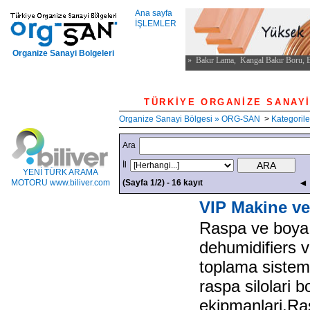
Ana sayfa
İŞLEMLER
Organize Sanayi Bolgeleri
TÜRKİYE ORGANİ
Organize Sanayi Bölgesi » ORG-SAN
>
Kategorile
Ara
İl
YENİ TÜRK ARAMA
◄ 
MOTORU www.biliver.com
(Sayfa 1/2) - 16 kayıt
VIP Makine ve
Raspa ve boya 
dehumidifiers 
toplama sisteml
raspa silolari 
ekipmanlari,Ra