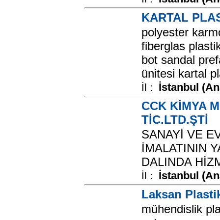
KARTAL PLAS
polyester karm
fiberglas plast
bot sandal pre
ünitesi kartal pl
İstanbul (A
İl :
CCK KİMYA M
TİC.LTD.ŞTİ
SANAYİ VE E
İMALATININ Y
DALINDA Hİ
İstanbul (A
İl :
Laksan Plasti
mühendislik plas